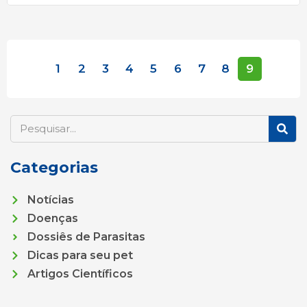
1
2
3
4
5
6
7
8
9
S
e
a
Categorias
r
c
h
Notícias
Doenças
Dossiês de Parasitas
Dicas para seu pet
Artigos Científicos