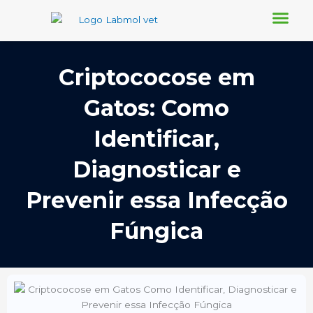
Ir
para
o
Conheça-nos
Nosso Blog
Requisição Online
conteúdo
Criptococose em
Gatos: Como
Identificar,
Diagnosticar e
Prevenir essa Infecção
Fúngica