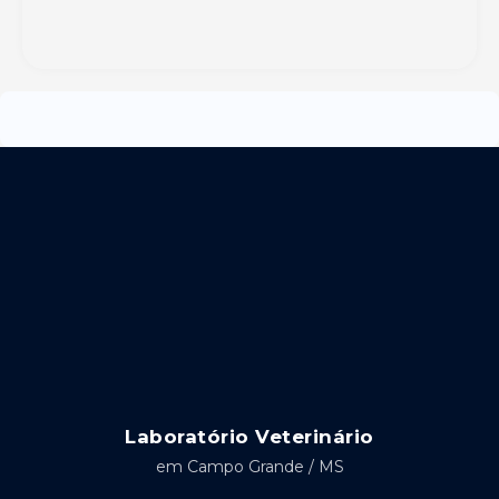
Laboratório Veterinário
em Campo Grande / MS
F
I