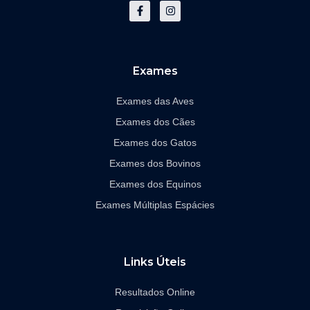
a
n
c
s
e
t
b
a
o
g
o
r
k
a
Exames
-
m
f
Exames das Aves
Exames dos Cães
Exames dos Gatos
Exames dos Bovinos
Exames dos Equinos
Exames Múltiplas Espácies
Links Úteis
Resultados Online