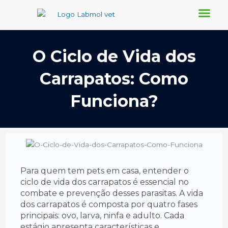
Ir
para
o
Conheça-nos
Nosso Blog
Requisição Online
conteúdo
O Ciclo de Vida dos
Carrapatos: Como
Funciona?
Para quem tem pets em casa, entender o
ciclo de vida dos carrapatos é essencial no
combate e prevenção desses parasitas. A vida
dos carrapatos é composta por quatro fases
principais: ovo, larva, ninfa e adulto. Cada
estágio apresenta características e