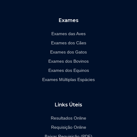
b
a
o
g
o
r
k
a
Exames
-
m
f
Exames das Aves
Exames dos Cães
Exames dos Gatos
Exames dos Bovinos
Exames dos Equinos
Exames Múltiplas Espácies
Links Úteis
Resultados Online
Requisição Online
Baixar Requisição (PDF)