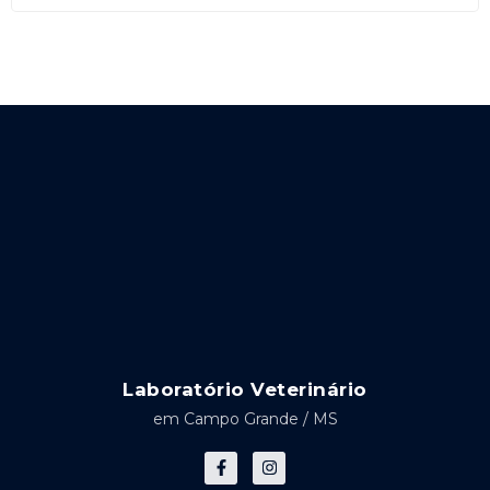
Laboratório Veterinário
em Campo Grande / MS
F
I
a
n
c
s
e
t