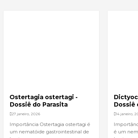
Ostertagia ostertagi -
Dictyoc
Dossiê do Parasita
Dossiê 
27 janeiro, 2026
14 janeiro, 
Importância Ostertagia ostertagi é
Importânci
um nematóide gastrointestinal de
é um nem