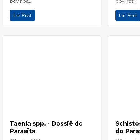
bovinos...
bovinos...
Ler Post
Ler Post
Taenia spp. - Dossiê do
Schisto
Parasita
do Para