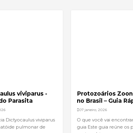
aulus viviparus -
Protozoários Zoon
do Parasita
no Brasil – Guia Rá
2026
07 janeiro, 2026
a Dictyocaulus viviparus
O que você vai encontra
atóide pulmonar de
guia Este guia reúne os p