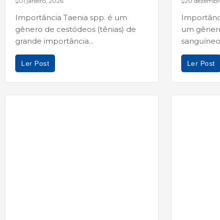
01 janeiro, 2026
20 dezembr
Importância Taenia spp. é um
Importânc
gênero de cestódeos (tênias) de
um gêner
grande importância...
sanguíneos
Ler Post
Ler Post