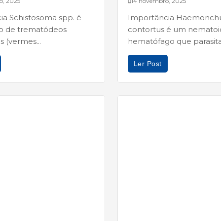
o, 2025
14 novembro, 2025
ia Schistosoma spp. é
Importância Haemonch
o de trematódeos
contortus é um nematoi
 (vermes...
hematófago que parasita.
Ler Post