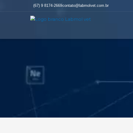
Ir
(67) 9 8174-2669
contato@labmolvet.com.br
para
o
conteúdo