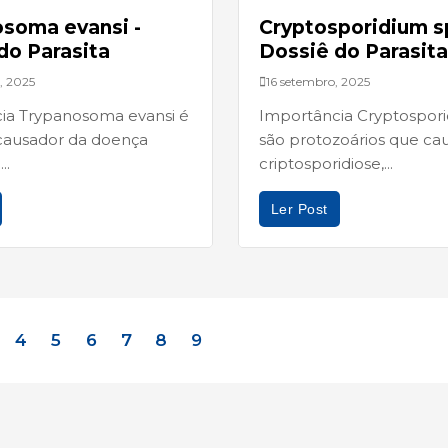
soma evansi -
Cryptosporidium sp
do Parasita
Dossiê do Parasita
, 2025
16 setembro, 2025
ia Trypanosoma evansi é
Importância Cryptospori
causador da doença
são protozoários que c
..
criptosporidiose,...
Ler Post
4
5
6
7
8
9