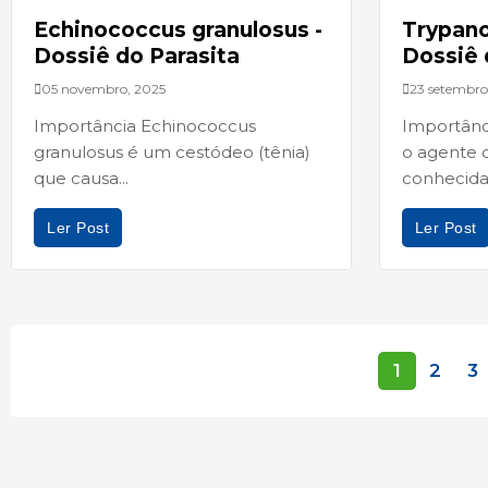
Echinococcus granulosus -
Trypano
Dossiê do Parasita
Dossiê 
05 novembro, 2025
23 setembro
Importância Echinococcus
Importânc
granulosus é um cestódeo (tênia)
o agente 
que causa...
conhecida.
Ler Post
Ler Post
1
2
3