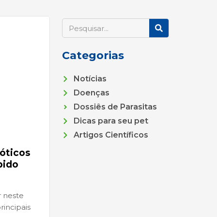
S
e
a
Categorias
r
c
Notícias
h
Doenças
Dossiês de Parasitas
Dicas para seu pet
Artigos Científicos
óticos
pido
r neste
rincipais