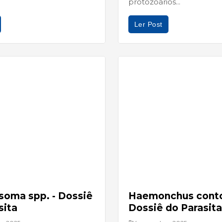
protozoários...
Ler Post
soma spp. - Dossiê
Haemonchus conto
sita
Dossiê do Parasita