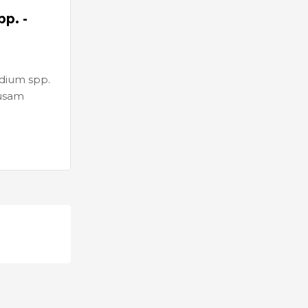
p. -
dium spp.
ausam