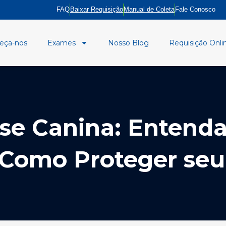
FAQ
Baixar Requisição
Manual de Coleta
Fale Conosco
eça-nos
Exames
Nosso Blog
Requisição Onli
e Canina: Entenda
Como Proteger seu