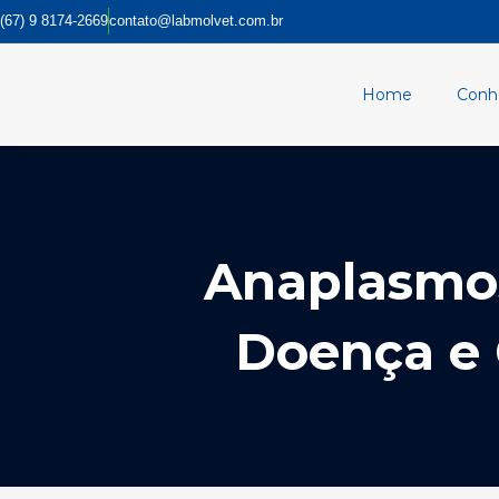
Ir
(67) 9 8174-2669
contato@labmolvet.com.br
para
o
conteúdo
Home
Conh
Anaplasmos
Doença e 