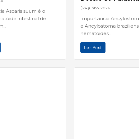
26
24 junho, 2026
ia Ascaris suum é o
tóide intestinal de
Importância Ancylosto
...
e Ancylostoma braziliens
nematóides...
Ler Post