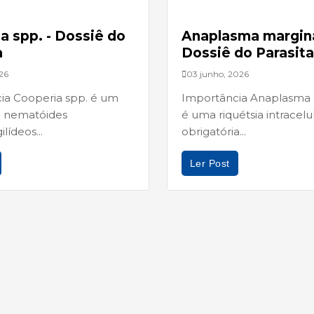
a spp. - Dossiê do
Anaplasma margina
a
Dossiê do Parasita
26
03 junho, 2026
ia Cooperia spp. é um
Importância Anaplasma 
 nematóides
é uma riquétsia intracelu
ilídeos...
obrigatória...
Ler Post