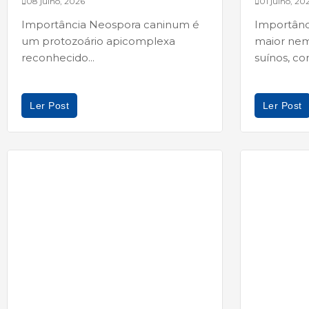
08 julho, 2026
01 julho, 20
Importância Neospora caninum é
Importânc
um protozoário apicomplexa
maior nema
reconhecido...
suínos, com
Ler Post
Ler Post