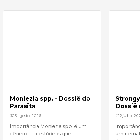
Moniezia spp. - Dossiê do
Strongyl
Parasita
Dossiê 
05 agosto, 2026
22 julho, 20
Importância Moniezia spp. é um
Importânci
gênero de cestódeos que
um nemató