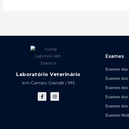
Exames
Exames das
Laboratório Veterinário
Exames dos
em Campo Grande / MS
Exames dos
F
I
a
n
c
s
Exames dos 
e
t
b
a
Exames dos 
o
g
o
r
Exames Múlt
k
a
-
m
f