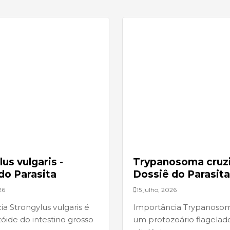
us vulgaris -
Trypanosoma cruzi
do Parasita
Dossiê do Parasita
26
15 julho, 2026
a Strongylus vulgaris é
Importância Trypanosom
ide do intestino grosso
um protozoário flagelad