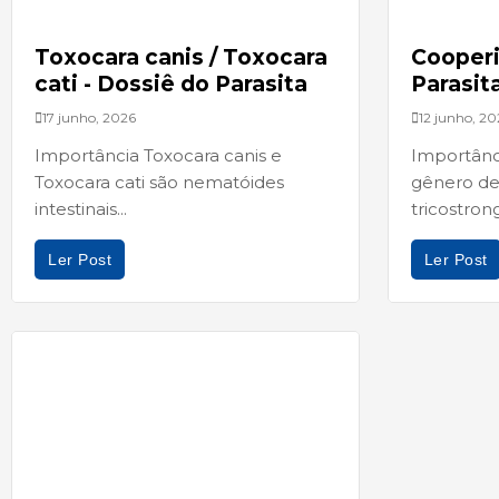
Toxocara canis / Toxocara
Cooperi
cati - Dossiê do Parasita
Parasit
17 junho, 2026
12 junho, 20
Importância Toxocara canis e
Importânc
Toxocara cati são nematóides
gênero de
intestinais...
tricostrong
Ler Post
Ler Post