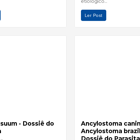
etiológico...
Ler Post
 suum - Dossiê do
Ancylostoma cani
a
Ancylostoma brazil
Dossiê do Parasita