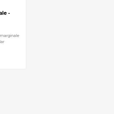
le -
marginale
lar