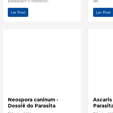
parasitam o intestino...
de...
Ler Post
Ler Post
Neospora caninum -
Ascaris
Dossiê do Parasita
Parasit