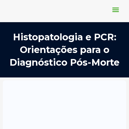
Ir
para
o
conteúdo
Conheça-nos
Nosso Blog
Requisição Online
Histopatologia e PCR:
Orientações para o
Diagnóstico Pós-Morte