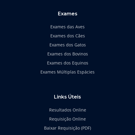
o
g
o
r
k
a
Exames
-
m
f
Exames das Aves
Exames dos Cães
Exames dos Gatos
Exames dos Bovinos
Exames dos Equinos
Exames Múltiplas Espácies
Links Úteis
Resultados Online
Requisição Online
Baixar Requisição (PDF)