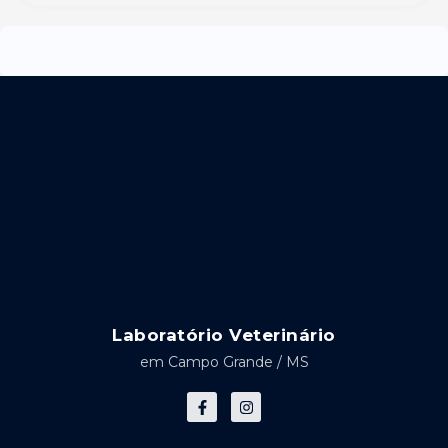
Laboratório Veterinário
em Campo Grande / MS
F
I
a
n
c
s
e
t
b
a