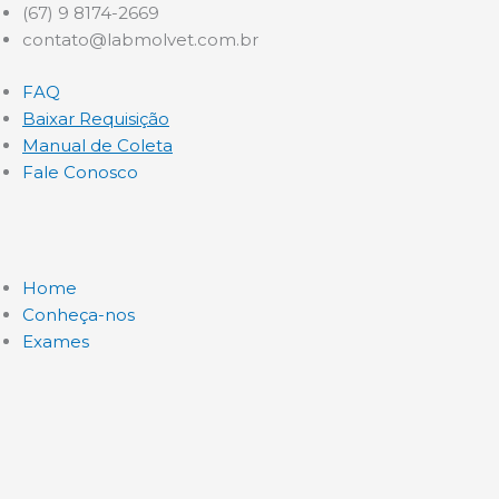
Ir
(67) 9 8174-2669
para
contato@labmolvet.com.br
o
FAQ
conteúdo
Baixar Requisição
Manual de Coleta
Fale Conosco
Home
Conheça-nos
Exames