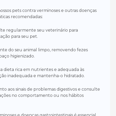
nossos pets contra verminoses e outras doenças
ráticas recomendadas:
te regularmente seu veterinário para
ação para seu pet.
te do seu animal limpo, removendo fezes
aço higienizado.
 dieta rica em nutrientes e adequada às
ação inadequada e mantenha-o hidratado.
to aos sinais de problemas digestivos e consulte
erações no comportamento ou nos hábitos
inoses e doenças gastrointestinais é essencial