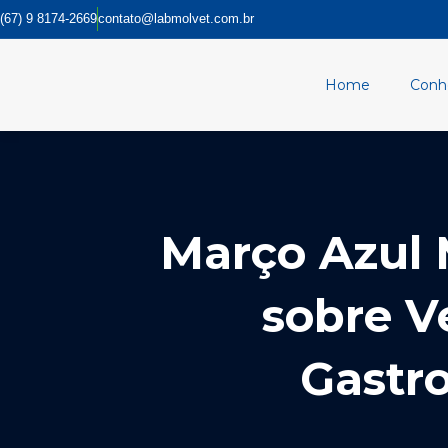
Ir
(67) 9 8174-2669
contato@labmolvet.com.br
para
o
conteúdo
Home
Conh
Março Azul 
sobre V
Gastro