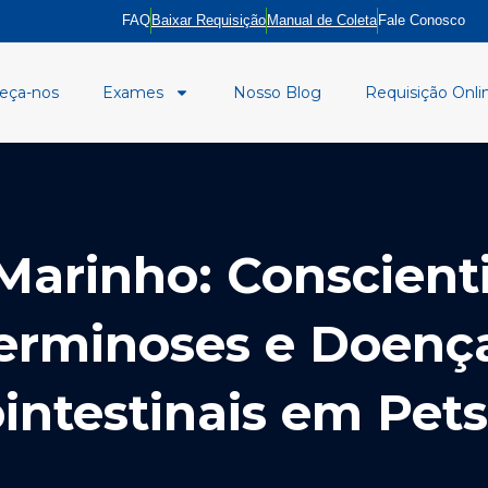
FAQ
Baixar Requisição
Manual de Coleta
Fale Conosco
eça-nos
Exames
Nosso Blog
Requisição Onli
Marinho: Conscient
erminoses e Doenç
intestinais em Pets