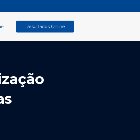
ne
Resultados Online
ização
as