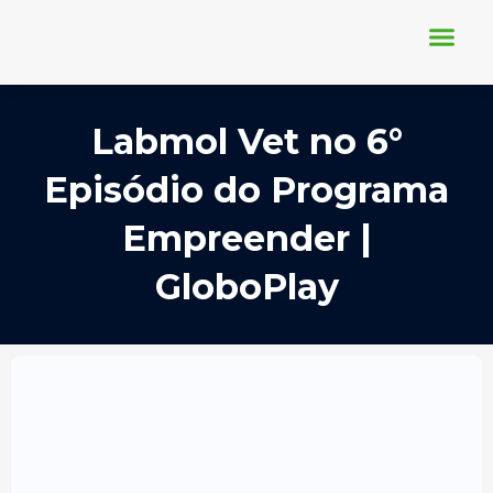
Ir
para
o
conteúdo
Conheça-nos
Nosso Blog
Requisição Online
Labmol Vet no 6°
Episódio do Programa
Empreender |
GloboPlay