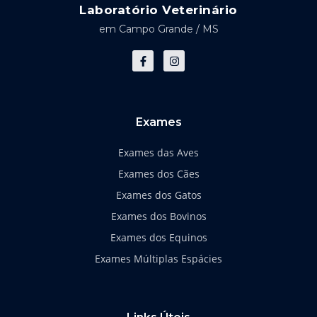
Laboratório Veterinário
em Campo Grande / MS
F
I
a
n
c
s
e
t
b
a
o
g
o
r
k
a
Exames
-
m
f
Exames das Aves
Exames dos Cães
Exames dos Gatos
Exames dos Bovinos
Exames dos Equinos
Exames Múltiplas Espácies