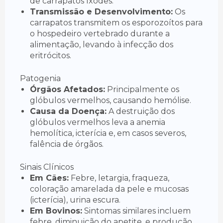
de carrapatos Ixodes.
Transmissão e Desenvolvimento:
Os
carrapatos transmitem os esporozoítos para
o hospedeiro vertebrado durante a
alimentação, levando à infecção dos
eritrócitos.
Patogenia
Órgãos Afetados:
Principalmente os
glóbulos vermelhos, causando hemólise.
Causa da Doença:
A destruição dos
glóbulos vermelhos leva a anemia
hemolítica, icterícia e, em casos severos,
falência de órgãos.
Sinais Clínicos
Em Cães:
Febre, letargia, fraqueza,
coloração amarelada da pele e mucosas
(icterícia), urina escura.
Em Bovinos:
Sintomas similares incluem
febre, diminuição do apetite, e produção