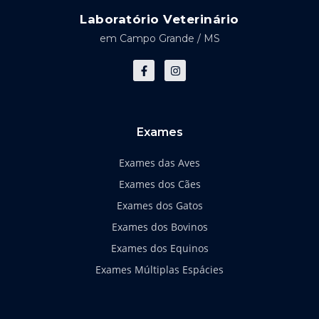
Laboratório Veterinário
em Campo Grande / MS
F
I
a
n
c
s
e
t
b
a
o
g
o
r
k
a
Exames
-
m
f
Exames das Aves
Exames dos Cães
Exames dos Gatos
Exames dos Bovinos
Exames dos Equinos
Exames Múltiplas Espácies