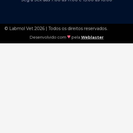
© Labmol Vet 2026 | Todos os direitos reservados.
♥
Desenvolvido com
pela
Weblaster