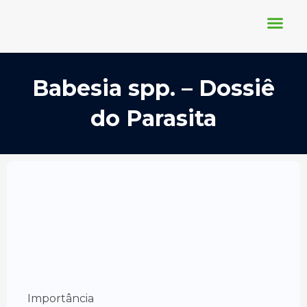
Ir
para
o
conteúdo
Conheça-nos
Nosso Blog
Requisição Online
Babesia spp. – Dossiê
do Parasita
Importância