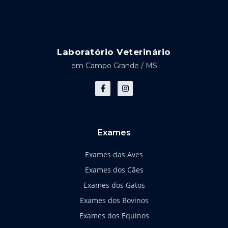
Laboratório Veterinário
em Campo Grande / MS
F
I
a
n
c
s
e
t
b
a
o
g
o
r
k
a
Exames
-
m
f
Exames das Aves
Exames dos Cães
Exames dos Gatos
Exames dos Bovinos
Exames dos Equinos