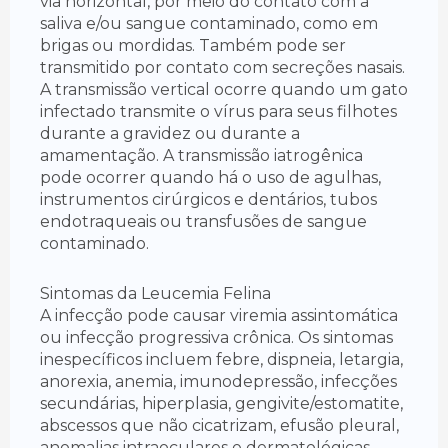
via horizontal, por meio do contato com a
saliva e/ou sangue contaminado, como em
brigas ou mordidas. Também pode ser
transmitido por contato com secreções nasais.
A transmissão vertical ocorre quando um gato
infectado transmite o vírus para seus filhotes
durante a gravidez ou durante a
amamentação. A transmissão iatrogênica
pode ocorrer quando há o uso de agulhas,
instrumentos cirúrgicos e dentários, tubos
endotraqueais ou transfusões de sangue
contaminado.
Sintomas da Leucemia Felina
A infecção pode causar viremia assintomática
ou infecção progressiva crônica. Os sintomas
inespecíficos incluem febre, dispneia, letargia,
anorexia, anemia, imunodepressão, infecções
secundárias, hiperplasia, gengivite/estomatite,
abscessos que não cicatrizam, efusão pleural,
anomalias intraoculares e dermatológicas,