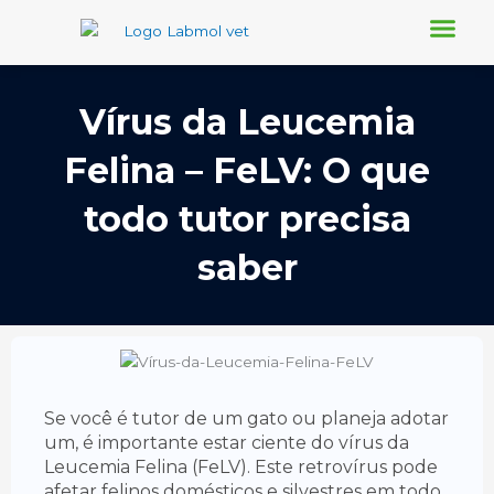
Ir
para
o
Conheça-nos
Nosso Blog
Requisição Online
conteúdo
Vírus da Leucemia
Felina – FeLV: O que
todo tutor precisa
saber
Se você é tutor de um gato ou planeja adotar
um, é importante estar ciente do vírus da
Leucemia Felina (FeLV). Este retrovírus pode
afetar felinos domésticos e silvestres em todo