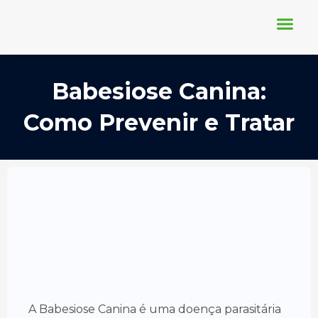
Ir
para
o
conteúdo
Conheça-nos
Nosso Blog
Requisição Online
Babesiose Canina:
Como Prevenir e Tratar
A Babesiose Canina é uma doença parasitária