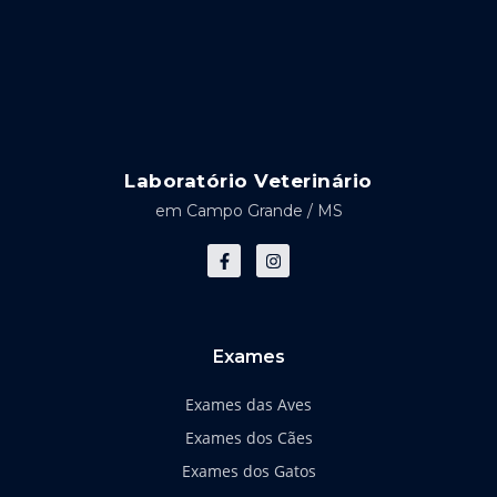
Laboratório Veterinário
em Campo Grande / MS
F
I
a
n
c
s
e
t
b
a
o
g
o
r
k
a
Exames
-
m
f
Exames das Aves
Exames dos Cães
Exames dos Gatos